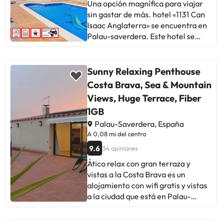
Una opción magnífica para viajar
sin gastar de más. hotel «1131 Can
Isaac Anglaterra» se encuentra en
Palau-saverdera. Este hotel se
encuentra a corta distancia del
centro de la ciudad. Puedes
recorrer a pie el área residencial
Sunny Relaxing Penthouse
de el hotel. Lugares cercanos:
Costa Brava, Sea & Mountain
Dolmen Barraca d'en Rabert,
Views, Huge Terrace, Fiber
Dolmen de les Vinyes Mortes II y
1GB
University of Perpignan.
Palau-Saverdera, España
A 0,08 mi del centro
9.6
34 opiniones
Ático relax con gran terraza y
vistas a la Costa Brava es un
alojamiento con wifi gratis y vistas
a la ciudad que está en Palau-
saverdera. El apartamento, que
tiene terraza, está en una zona en