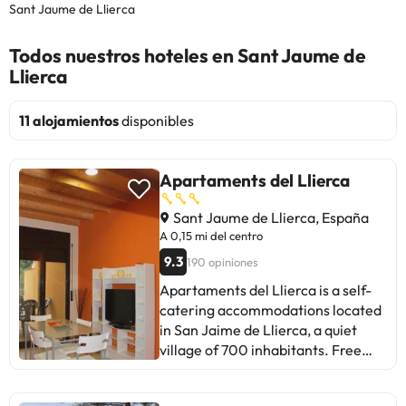
Sant Jaume de Llierca
Todos nuestros hoteles en Sant Jaume de
Llierca
11 alojamientos
disponibles
Apartaments del Llierca
Sant Jaume de Llierca, España
A 0,15 mi del centro
9.3
190 opiniones
Apartaments del Llierca is a self-
catering accommodations located
in San Jaime de Llierca, a quiet
village of 700 inhabitants. Free
Wi-Fi access is available. Alta
Garrotxa Nature Reserve is 10