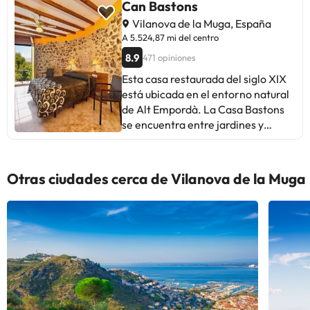
Can Bastons
Vilanova de la Muga, España
A 5.524,87 mi del centro
8.9
471 opiniones
Esta casa restaurada del siglo XIX
está ubicada en el entorno natural
de Alt Empordà. La Casa Bastons
se encuentra entre jardines y
dispone de 3 salas de TV con
chimenea, conexión Wi-Fi gratuita
y juegos de mesa. La Casa Bastons
Otras ciudades cerca de Vilanova de la Muga
presenta un diseño rústico con
vigas de madera y paredes de
piedra. Las habitaciones son
luminosas y están equipadas con
calefacción, TV y baño privado.
Algunas incluyen una terraza. La
casa también cuenta con comedor
con chimenea, terraza pequeña y
jardines. Además, se sirven