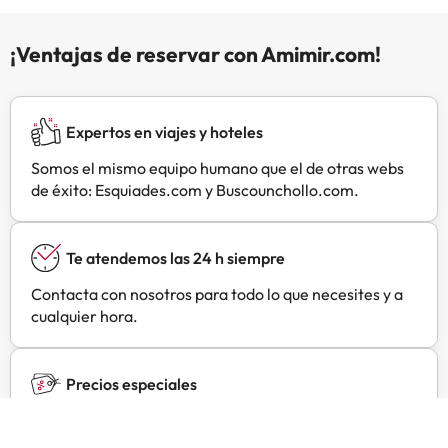
causa del coronavirus (COVID-19),
este alojamiento está tomando
¡Ventajas de reservar con Amimir.com!
medidas para garantizar la
seguridad de los clientes y el
personal. Por este motivo, algunos
servicios e instalaciones pueden
Expertos en viajes y hoteles
verse limitados o no estar
disponibles. Swimming pool: cierra
Somos el mismo equipo humano que el de otras webs
del dom, 15 oct 2023 al mié, 01 may
de éxito: Esquiades.com y Buscounchollo.com.
2024
Te atendemos las 24 h siempre
Contacta con nosotros para todo lo que necesites y a
cualquier hora.
Precios especiales
Encuentra ofertas exclusivas especialmente
negociadas para ti con Amimir Selection.