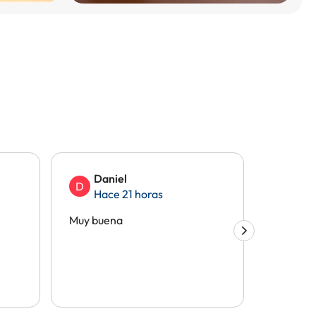
Daniel
And
D
A
Hace 21 horas
Hac
Muy buena
Todo gen