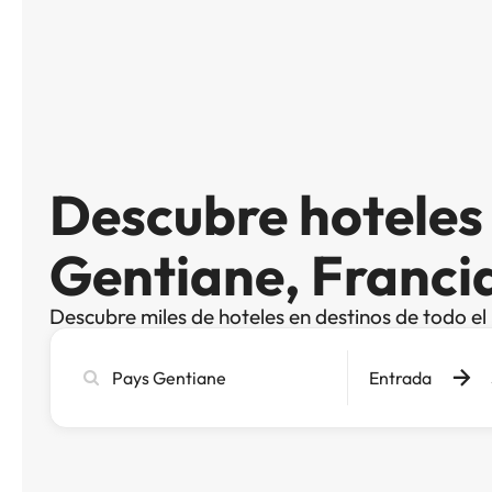
Descubre hoteles
Gentiane, Franci
Descubre miles de hoteles en destinos de todo e
Busca
Entrada
ciudad,
hotel
o
destino