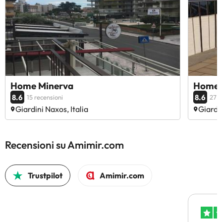
Home Minerva
Home 
8.6
8.6
15 recensioni
27 r
Giardini Naxos, Italia
Giardin
Recensioni su Amimir.com
Trustpilot
Amimir.com