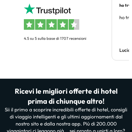
ho trv
affidab
ho tro
4.5 su 5 sulla base di 1707 recensioni
Lucia
Ricevi le migliori offerte di hotel
prima di chiunque altro!
Sii il primo a scoprire incredibili offerte di hotel, consigli
di viaggio intelligenti e gli ultimi aggiornamenti dal
nostro sito e dalla nostra app. Più di 200.000
viaggiatori ci leggono già... sei pronto a unirti a loro?