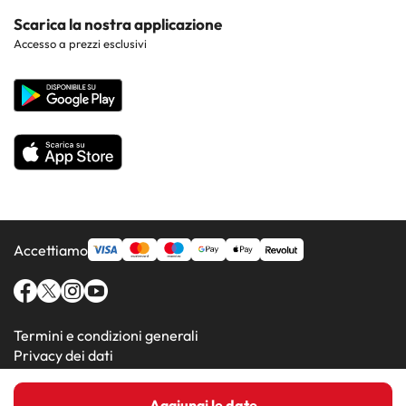
Costa Dorada
Contattaci
Scarica la nostra applicazione
Hotel nelle regioni più popolari
Accesso a prezzi esclusivi
Costa de la Luz
Sito corporate
Hotel in Paesi popolari
Tutti gli hotel
Accettiamo
Termini e condizioni generali
Privacy dei dati
Informativa sui cookie
Aggiungi le date