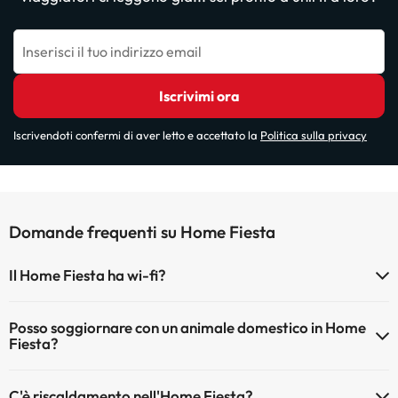
Inserisci il tuo indirizzo email
Iscrivimi ora
Iscrivendoti confermi di aver letto e accettato la
Politica sulla privacy
Domande frequenti su Home Fiesta
Il Home Fiesta ha wi-fi?
Il Home Fiesta dispone di Wi-Fi.
Posso soggiornare con un animale domestico in Home
Fiesta?
Gli animali domestici sono ammessi al Home Fiesta (su richiesta e
C'è riscaldamento nell'Home Fiesta?
pagamento diretto in hotel). Verifica le condizioni.