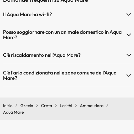
Il Aqua Mare ha wi-fi?
Il Aqua Mare dispone di Wi-Fi.
Posso soggiornare con un animale domestico in Aqua
Mare?
Gli animali non sono ammessi a Aqua Mare.
C'è riscaldamento nell'Aqua Mare?
Sì, l'Aqua Mare dispone di riscaldamento nelle aree comuni
C'è l'aria condizionata nelle zone comune dell'Aqua
Mare?
Sì, Aqua Mare dispone di aria condizionata nelle aree comuni.
Inizio
Grecia
Creta
Lasithi
Ammoudara
Aqua Mare