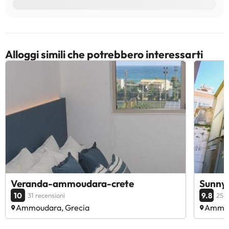
Alloggi simili che potrebbero interessarti
Veranda-ammoudara-crete
Sunny 
10
9.8
31 recensioni
25 r
Ammoudara, Grecia
Ammou