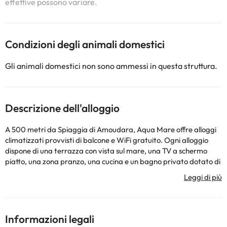
effettive possono variare.
Condizioni degli animali domestici
Gli animali domestici non sono ammessi in questa struttura.
Descrizione dell'alloggio
A 500 metri da Spiaggia di Amoudara, Aqua Mare offre alloggi
climatizzati provvisti di balcone e WiFi gratuito. Ogni alloggio
dispone di una terrazza con vista sul mare, una TV a schermo
piatto, una zona pranzo, una cucina e un bagno privato dotato di
vasca da bagno, set di cortesia e asciugacapelli. In dotazione c’è
anche un frigorifero, oltre a una macchina da caffè e un bollitore
elettrico. Un servizio di autonoleggio è disponibile presso questo
appartamento. Mura Veneziane è a 5 km da Aqua Mare, mentre
Museo Archeologico di Candia si trova a 6 km dalla struttura.
Informazioni legali
L'aeroporto (Aeroporto Internazionale di Heraklion) è a 8 km di