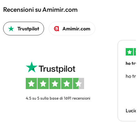
Recensioni su Amimir.com
Trustpilot
Amimir.com
ho trv
affidab
ho tro
4.5 su 5 sulla base di 1691 recensioni
Lucia