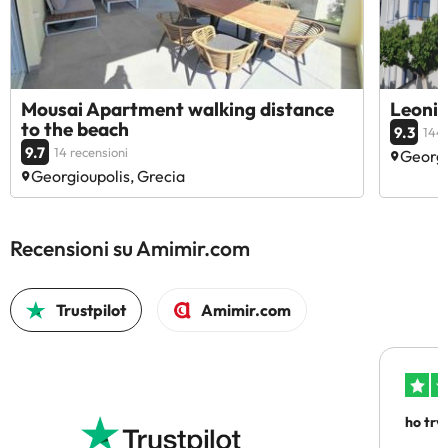
Mousai Apartment walking distance
Leonid
to the beach
9.3
144 
9.7
14 recensioni
Georgi
Georgioupolis, Grecia
Recensioni su Amimir.com
Trustpilot
Amimir.com
ho trv
affidab