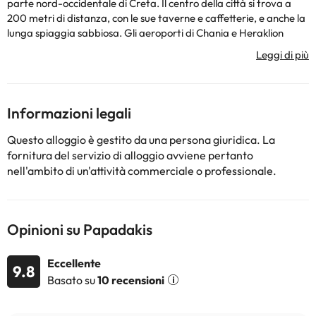
parte nord-occidentale di Creta. Il centro della città si trova a
200 metri di distanza, con le sue taverne e caffetterie, e anche la
lunga spiaggia sabbiosa. Gli aeroporti di Chania e Heraklion
distano rispettivamente 45 e 100 km. L'hotel dispone di 30
camere, Wi-Fi e parcheggio.
Informazioni legali
Alcuni dei servizi indicati potrebbero essere a pagamento. Puoi
Questo alloggio è gestito da una persona giuridica. La
consultare le relative tariffe direttamente presso la struttura.
fornitura del servizio di alloggio avviene pertanto
Tutte le informazioni presenti in questa pagina sono soggette a
nell'ambito di un'attività commerciale o professionale.
modifiche da parte della struttura. Se hai dubbi, contattaci.
Opinioni su Papadakis
Eccellente
9.8
Basato su
10 recensioni