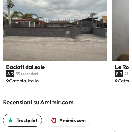
Baciati dal sole
Le Roc
8.2
8.2
55 recensioni
21 r
Catania, Italia
Catania
Recensioni su Amimir.com
Trustpilot
Amimir.com