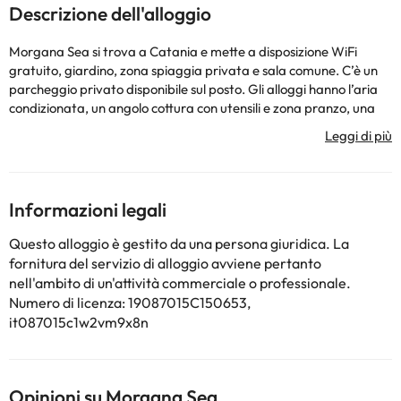
Descrizione dell'alloggio
Morgana Sea si trova a Catania e mette a disposizione WiFi
gratuito, giardino, zona spiaggia privata e sala comune. C’è un
parcheggio privato disponibile sul posto. Gli alloggi hanno l’aria
condizionata, un angolo cottura con utensili e zona pranzo, una
TV a schermo piatto e un bagno privato con bidet, set di cortesia
e asciugacapelli. Tra i servizi offerti anche un frigorifero e un
microonde, oltre a una macchina da caffè e un bollitore elettrico.
Come ospiti presso questo bed and breakfast avrete a
disposizione una terrazza. Spiaggia del Villaggio Paradiso Degli
Informazioni legali
Aranci è a 200 metri da Morgana Sea, mentre Piazza Duomo si
trova a 13 km di distanza. Aeroporto di Catania Fontanarossa si
Questo alloggio è gestito da una persona giuridica. La
trova a 5 km dalla struttura, e la struttura offre una navetta
fornitura del servizio di alloggio avviene pertanto
aeroportuale a pagamento.
nell'ambito di un'attività commerciale o professionale.
La struttura non è disponibile per feste di addio al
Numero di licenza: 19087015C150653,
nubilato/celibato o simili. Struttura gestita da un host privato
it087015c1w2vm9x8n
Alcuni dei servizi indicati potrebbero essere a pagamento. Puoi
consultare le relative tariffe direttamente presso la struttura.
Opinioni su Morgana Sea
Tutte le informazioni presenti in questa pagina sono soggette a