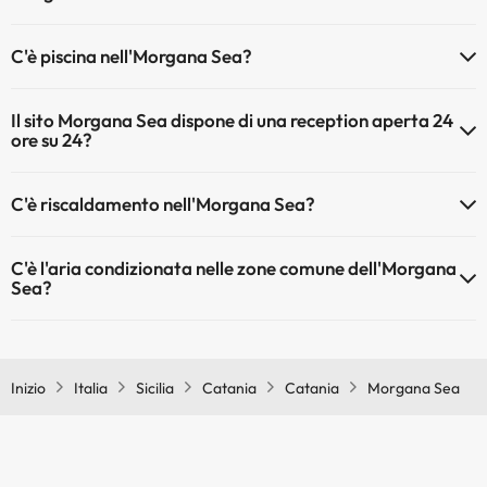
Gli animali non sono ammessi a Morgana Sea.
C'è piscina nell'Morgana Sea?
Sì, l'hotel ha una piscina (questo servizio può essere a pagamento).
Il sito Morgana Sea dispone di una reception aperta 24
Qui potete trovare maggiori informazioni sulla piscina e sulle altri
ore su 24?
installazioni.
Sì, l'Morgana Sea ha una reception aperta 24 ore su 24
Piscina all'aperto (stagione estiva)
C'è riscaldamento nell'Morgana Sea?
Piscina all'aperto (tutta la stagione)
Sì, l'Morgana Sea dispone di riscaldamento nelle aree comuni
C'è l'aria condizionata nelle zone comune dell'Morgana
Sea?
Sì, Morgana Sea dispone di aria condizionata nelle aree comuni.
Inizio
Italia
Sicilia
Catania
Catania
Morgana Sea