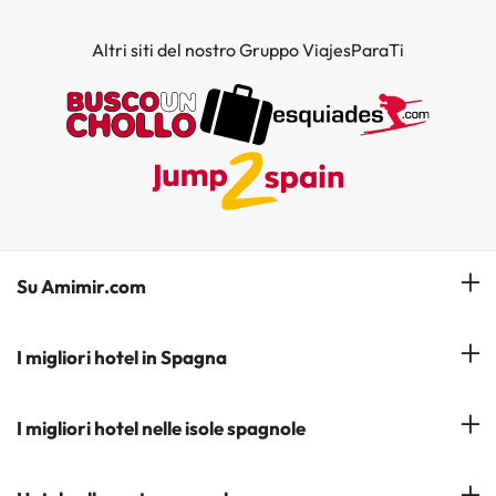
Altri siti del nostro Gruppo ViajesParaTi
Su Amimir.com
Il Nostro Team
I migliori hotel in Spagna
La mia prenotazione
Hotel a Salou
I migliori hotel nelle isole spagnole
Iscrivetevi alla nostra newsletter
Hotel a Benidorm
Opinioni
Hotel a Tenerife