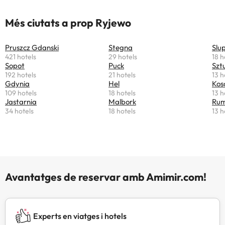
Més ciutats a prop Ryjewo
Pruszcz Gdanski
Stegna
Slu
421 hotels
29 hotels
18 h
Sopot
Puck
Szt
192 hotels
21 hotels
13 h
Gdynia
Hel
Kos
109 hotels
18 hotels
13 h
Jastarnia
Malbork
Rum
34 hotels
18 hotels
13 h
Avantatges de reservar amb Amimir.com!
Experts en viatges i hotels