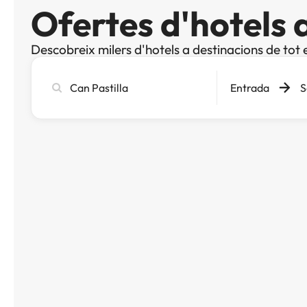
Ofertes d'hotels 
Descobreix milers d'hotels a destinacions de tot 
Cerca
Entrada
S
ciutat,
hotel
o
destinació