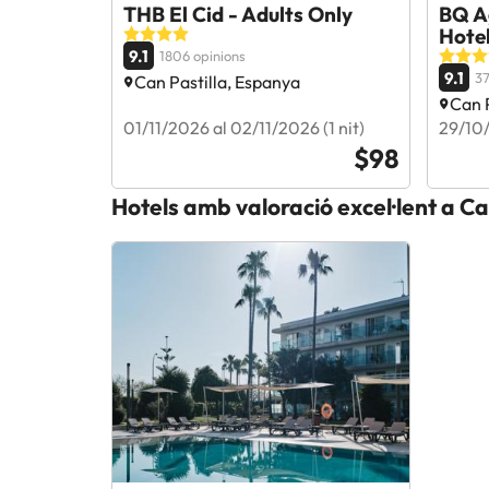
THB El Cid - Adults Only
BQ A
Hote
9.1
1806 opinions
9.1
37
Can Pastilla, Espanya
Can P
01/11/2026 al 02/11/2026 (1 nit)
29/10/
$98
Hotels amb valoració excel·lent a Ca