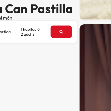
a Can Pastilla
el món
1 habitació
ortida
2 adults