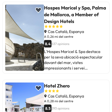
Hospes Maricel y Spa, Palma
de Mallorca, a Member of
Design Hotels
Cas Català, Espanya
A 0,26 mi del centre
8.4
537 opinions
L'Hospes Maricel & Spa destaca
per la seva ubicació espectacular
davant del mar, vistes
impressionants i servei
excepcional. Els clients elogien
l'atenció del personal, la comoditat
de les habitacions i la tranquil·litat
Hotel Zhero
de l'entorn. Alguns esmenten àrees
de millora com la mida limitada de
Cas Català, Espanya
l'spa, la manca de varietat per
A 0,28 mi del centre
esmorzar i preus elevats al bar de
8.5
293 opinions