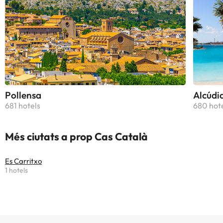
Pollensa
Alcúdi
681 hotels
680 hot
Més ciutats a prop Cas Català
Es Carritxo
1 hotels