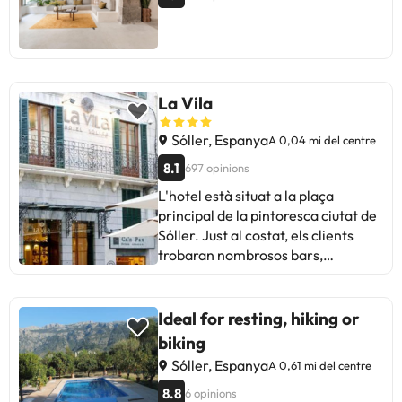
La Vila
Sóller, Espanya
A 0,04 mi del centre
8.1
697 opinions
L'hotel està situat a la plaça
principal de la pintoresca ciutat de
Sóller. Just al costat, els clients
trobaran nombrosos bars,
restaurants i carrers de botigues.
Les parades de tramvia per a Port
de Sóller i el tren a Palma també
Ideal for resting, hiking or
són a prop. La platja queda a
biking
només 8 minuts amb cotxe oa 2
Sóller, Espanya
A 0,61 mi del centre
minuts de trajecte en transport
públic. L'aeroport de Palma de
8.8
6 opinions