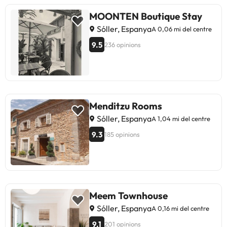
de la ciutat!
un suplement.
MOONTEN Boutique Stay
Sóller, Espanya
A 0,06 mi del centre
9.5
236 opinions
Menditzu Rooms
Sóller, Espanya
A 1,04 mi del centre
9.3
185 opinions
Meem Townhouse
Sóller, Espanya
A 0,16 mi del centre
9.1
201 opinions