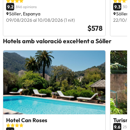
9.2
9.3
846 opinions
306 
Sóller, Espanya
Sóller
09/08/2026 al 10/08/2026 (1 nit)
22/10/20
$578
Hotels amb valoració excel·lent a Sóller
Hotel Can Roses
Turism
9.6
259 