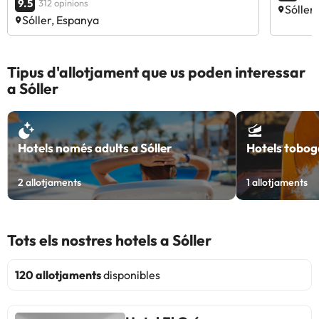
9.5
312 opinions
Sóller
Sóller, Espanya
Tipus d'allotjament que us poden interessar
a Sóller
Hotels només adults a Sóller
Hotels toboga
2
allotjaments
1
allotjaments
Tots els nostres hotels a Sóller
120 allotjaments
disponibles