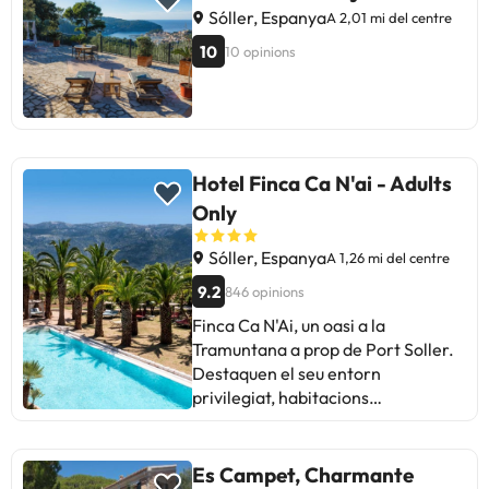
Sóller, Espanya
A 2,01 mi del centre
10
10 opinions
Hotel Finca Ca N'ai - Adults
Only
Sóller, Espanya
A 1,26 mi del centre
9.2
846 opinions
Finca Ca N'Ai, un oasi a la
Tramuntana a prop de Port Soller.
Destaquen el seu entorn
privilegiat, habitacions
encantadores i esmorzars a la
carta deliciosos. Zona de piscina
relaxant amb llits balinesos i
Es Campet, Charmante