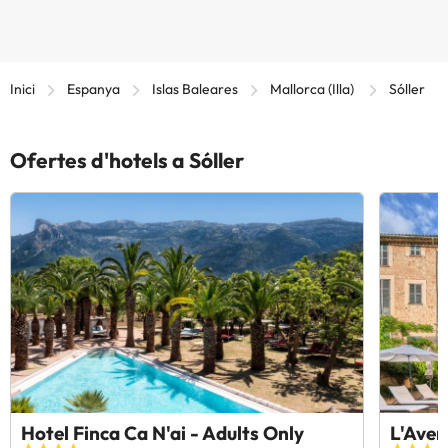
Inici
Espanya
Islas Baleares
Mallorca (Illa)
Sóller
Ofertes d'hotels a Sóller
Hotel Finca Ca N'ai - Adults Only
L'Aven