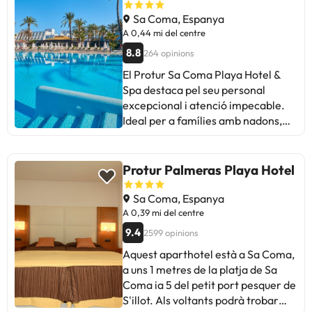
té àrees una mica envellides. La
Sa Coma, Espanya
piscina s'omple a hores punta i l'spa
A 0,44 mi del centre
o certs serveis poden tenir
8.8
264 opinions
restriccions. Tot plegat, bona opció
El Protur Sa Coma Playa Hotel &
familiar i amb bona relació
Spa destaca pel seu personal
qualitat-preu si busques ubicació i
excepcional i atenció impecable.
un servei proper.
Ideal per a famílies amb nadons,
suites àmplies i còmodes. Alguns
hostes esmenten problemes amb
l'aïllament de les finestres i la
Protur Palmeras Playa Hotel
qualitat del bufet. Instal·lacions ben
cuidades, piscina per a adults i
Sa Coma, Espanya
ubicació excel·lent. Tot i
A 0,39 mi del centre
restriccions en el tot inclòs, la
9.4
2599 opinions
majoria ho considera un hotel
Aquest aparthotel està a Sa Coma,
magnífic. Recomanat per a
a uns 1 metres de la platja de Sa
vacances ideals, amb bon menjar i
Coma ia 5 del petit port pesquer de
personal excel·lent. Algunes àrees
S'illot. Als voltants podrà trobar
de millora en la varietat del buffet i