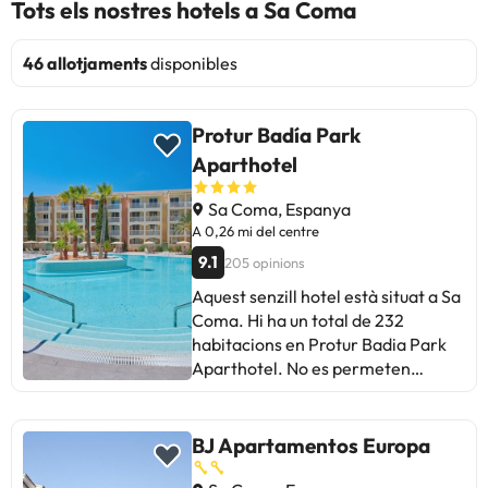
Tots els nostres hotels a Sa Coma
46 allotjaments
disponibles
Protur Badía Park
Aparthotel
Sa Coma, Espanya
A 0,26 mi del centre
9.1
205 opinions
Aquest senzill hotel està situat a Sa
Coma. Hi ha un total de 232
habitacions en Protur Badia Park
Aparthotel. No es permeten
mascotes a les instal·lacions. Pots
consultar les seves tarifes
directament a l'establiment.
BJ Apartamentos Europa
Aquesta informació està subjecta a
canvis per part de l'allotjament.