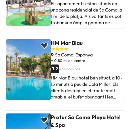
Els apartaments estan situats en
acollidor i recomanat, amb
una zona residencial de Sa Coma, a
potencial de millores a l'oferta
1 m. de la platja. Als voltants es pot
gastronòmica i comoditats.
trobar una àmplia gamma de
botigues, bars, restaurants, entre
altres serveis, incloent una parada
d'autobús propera. En els seus
HM Mar Blau
voltants es troba Sa Punta de
n'Amer, que és un petit lloc natural
Sa Coma, Espanya
a la costa est de Mallorca, entre Sa
A 0,80 mi del centre
Coma i de les platges de Cala
7.2
433 opinions
Millor. Al final d'aquest lloc, està
HM Mar Blau: hotel ben situat, a 10-
ubicada una fortificació que es va
15 minuts a peu de Cala Millor. Els
utilitzar per a la defensa contra els
clients destaquen el tracte molt
pirates. Als voltants de l'hotel,
amable, el bufet abundant i les
disposa d'una gran varietat
piscines agradables. Les
d'activitats com el golf, busseig,
habitacions solen ser còmodes i
surf, ciclisme, botigues, mercats,
amb aire condicionat eficaç. Punts
Protur Sa Coma Playa Hotel
llocs molt típics en els estius
a millorar: la neteja és irregular en
mallorquins.
& Spa
algunes habitacions i zones, i l'hotel