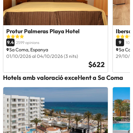
Protur Palmeras Playa Hotel
Ibersol
9.4
9
2599 opinions
1021
Sa Coma, Espanya
Sa Co
01/10/2026 al 04/10/2026 (3 nits)
29/10/2
$622
Hotels amb valoració excel·lent a Sa Coma