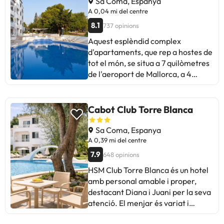
Sa Coma, Espanya
A 0,04 mi del centre
8.1
737 opinions
Aquest esplèndid complex
d'apartaments, que rep a hostes de
tot el món, se situa a 7 quilòmetres
de l'aeroport de Mallorca, a 4
quilòmetres de la meravellosa
localitat de Cala Millor ja només 3
m de la platja de Sa Coma.
Cabot Club Torre Blanca
L'acurada zona exterior compta
amb una exuberant vegetació, una
Sa Coma, Espanya
piscina d'aigua dolça i un bar al
A 0,39 mi del centre
costat de la mateixa, on els clients
7.9
648 opinions
poden gaudir d'una refrescant
HSM Club Torre Blanca és un hotel
beguda o un aperitiu mentre
amb personal amable i proper,
descansen al sol o sota un para-sol.
destacant Diana i Juani per la seva
Amb una cuina totalment equipada
atenció. El menjar és variat i
i balcó o terrassa privada, aquests
l'ambient agradable, encara que el
apartaments independents