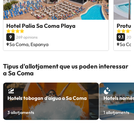
Hotel Palia Sa Coma Playa
Protur
9
9.1
269 opinions
205 
Sa Coma, Espanya
Sa Co
Tipus d'allotjament que us poden interessar
a Sa Coma
Hotels tobogan d'aigua a Sa Coma
Hotels només
3
allotjaments
1
allotjaments