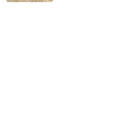
FINCA SA SINI
Búger, Espanya
A 0,63 mi del centre
9.2
32 opinions
Sini
Búger, Espanya
A 0,63 mi del centre
Nou a Amimir
Finca Can Mel
Búger, Espanya
A 0,72 mi del centre