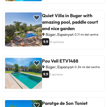
Quiet Villa in Buger with
amazing pool, paddle court
and nice garden
Búger, Espanya
A 0,11 mi del centre
9.9
18 opinions
Pou Vell ETV1488
Búger, Espanya
A 0,34 mi del centre
9.9
3 opinions
Paratge de Son Toniet