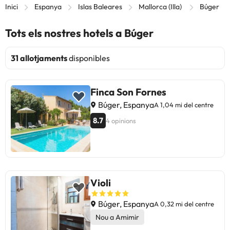
Inici
Espanya
Islas Baleares
Mallorca (Illa)
Búger
Tots els nostres hotels a Búger
31 allotjaments
disponibles
Finca Son Fornes
Búger, Espanya
A 1,04 mi del centre
8.7
4 opinions
Violi
Búger, Espanya
A 0,32 mi del centre
Nou a Amimir