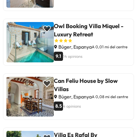
Owl Booking Villa Miquel -
Luxury Retreat
Búger, Espanya
A 0,01 mi del centre
9.1
14 opinions
Can Feliu House by Slow
Villas
Búger, Espanya
A 0,08 mi del centre
8.5
4 opinions
Villa Es Rafal By