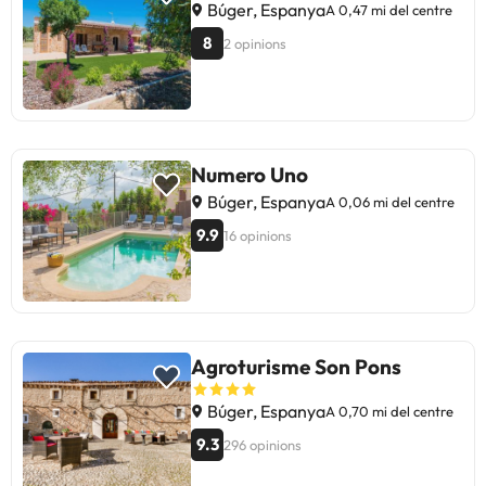
Búger, Espanya
A 0,47 mi del centre
8
2 opinions
Numero Uno
Búger, Espanya
A 0,06 mi del centre
9.9
16 opinions
Agroturisme Son Pons
Búger, Espanya
A 0,70 mi del centre
9.3
296 opinions