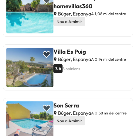
homevillas360
Búger, Espanya
A 1,08 mi del centre
Nou a Amimir
Villa Es Puig
Búger, Espanya
A 0,14 mi del centre
7.6
8 opinions
Son Serra
Búger, Espanya
A 0,58 mi del centre
Nou a Amimir