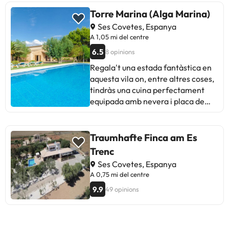
Torre Marina (Alga Marina)
Ses Covetes, Espanya
A 1,05 mi del centre
6.5
8 opinions
Regala't una estada fantàstica en
aquesta vila on, entre altres coses,
tindràs una cuina perfectament
equipada amb nevera i placa de
cuina. Entre els serveis
d'entreteniment, trobareu multitud
de canals per satèl·lit. Tindràs un
Traumhafte Finca am Es
microones i una rentadora-
Trenc
assecadora. I, si ho necessites,
Ses Covetes, Espanya
també podràs sol·licitar un bressol
A 0,75 mi del centre
gratuït. Si decideixes allotjar-te en
9.9
49 opinions
aquesta vila de Campos, estaràs a
menys de deu minuts amb cotxe de
Platja des Trenc i Granja educativa
de estruços Artestres Mallorca. A