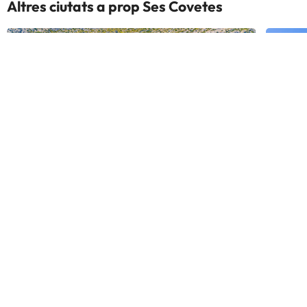
Altres ciutats a prop Ses Covetes
més, aquesta vila es troba a 22,2
km de Cala Llombards ia 28,6 km
de Parc natural de Mondragó. Les
distàncies s'expressen en números
rodons. Platja de Ses Covetes: 2,9
km Arenal de Sa Ràpita: 3,2 km
Platja des Trenc: 3,5 km Granja
educativa de estruços Artestres
Mallorca: 5,3 km Racó de s'Arena:
5,6 km Cala a Timó: 6,1 km Ses
Dones Mortes: 6,3 km Cala a Paiàs:
6,3 km Cala a Bassí: 6,3 km Platja
Es Pregons: 13,1 km Poblat talaiòtic
Els Antigors: 13,1 km Jardí botànic
Pollensa
Alcúdi
Botanicactus : 13,4 km Centre de
681 hotels
680 hot
visitants Ses Salines: 13,7 km
Centre de visitants del parc
nacional de Cabrera: 13,7 km Platja
Més ciutats a prop Ses Covetes
d'es Port: 13,7 km L'aeroport més
pràctic per arribar a aquesta vila
Es Carritxo