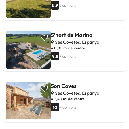
8.9
6 opinions
S'hort de Marina
Ses Covetes, Espanya
A 0,80 mi del centre
9.8
9 opinions
Son Coves
Ses Covetes, Espanya
A 2,40 mi del centre
10
4 opinions