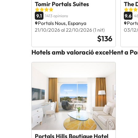
Tomir Portals Suites
The 
9.1
9.6
1413 opinions
48
Portals Nous, Espanya
Port
21/10/2026 al 22/10/2026 (1 nit)
03/12/
$136
Hotels amb valoració excel·lent a Po
Portals Hills Boutique Hotel