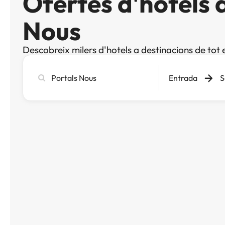
Ofertes d'hotels 
Nous
Descobreix milers d'hotels a destinacions de tot 
Cerca
Entrada
S
ciutat,
hotel
o
destinació