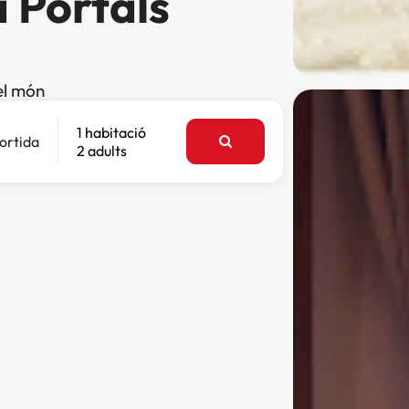
a Portals
el món
1 habitació
ortida
2 adults