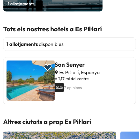
1
allotjaments
Tots els nostres hotels a Es Pil·larí
1 allotjaments
disponibles
Son Sunyer
Es Pil·larí, Espanya
A 1,17 mi del centre
8.5
7 opinions
Altres ciutats a prop Es Pil·larí