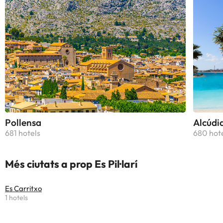
Pollensa
Alcúdi
681 hotels
680 hot
Més ciutats a prop Es Pil·larí
Es Carritxo
1 hotels