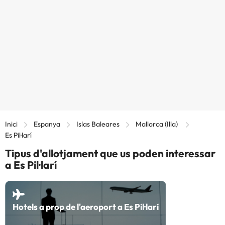
Inici
Espanya
Islas Baleares
Mallorca (Illa)
Es Pil·larí
Tipus d'allotjament que us poden interessar
a Es Pil·larí
Hotels a prop de l'aeroport a Es Pil·larí