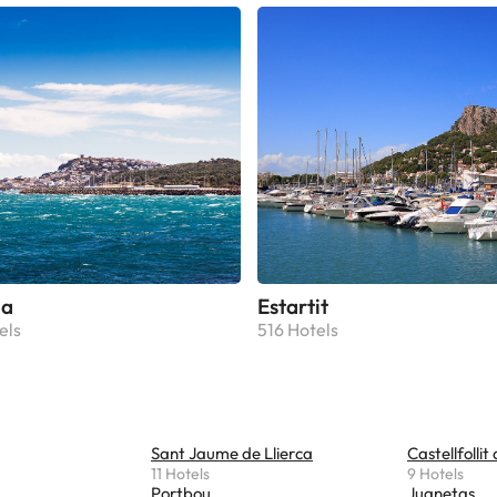
la
Estartit
els
516 Hotels
Sant Jaume de Llierca
Castellfollit
11 Hotels
9 Hotels
Portbou
Juanetas