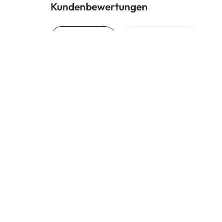
Kundenbewertungen
Trustpilot
Amimir.com
Gute
Buch
Gute
verl
4.5 von 5 Punkten bei 1691 Bewertungen
Kun
Erhalten