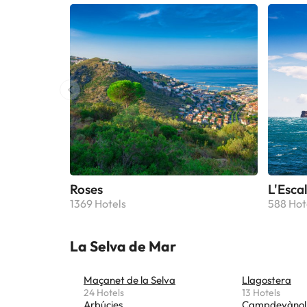
Roses
L'Esca
1369 Hotels
588 Hot
La Selva de Mar
Maçanet de la Selva
Llagostera
24 Hotels
13 Hotels
Arbúcies
Campdevànol