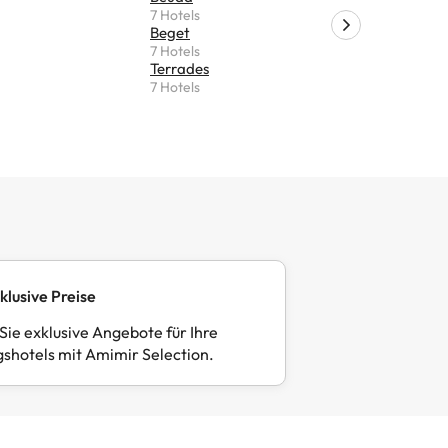
7 Hotels
6 Hotels
Beget
Sant Llor
7 Hotels
6 Hotels
Terrades
Corçà
7 Hotels
6 Hotels
klusive Preise
Sie exklusive Angebote für Ihre
gshotels mit Amimir Selection.