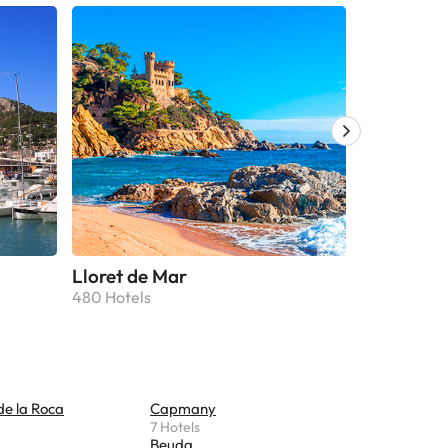
Lloret de Mar
Platja d'A
480 Hotels
430 Hotels
 de la Roca
Capmany
Palau-sa
7 Hotels
7 Hotels
Beuda
Maià de M