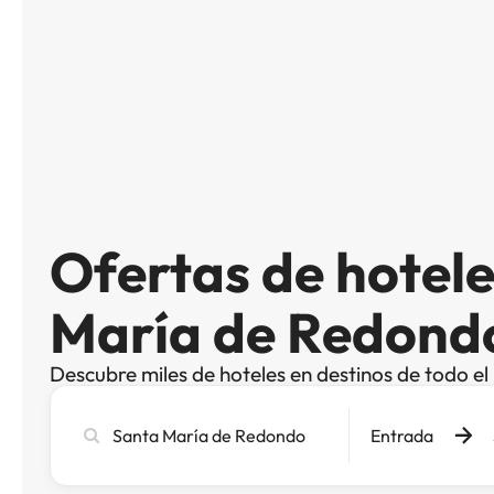
Ofertas de hotel
María de Redond
Descubre miles de hoteles en destinos de todo e
Busca
Entrada
ciudad,
hotel
o