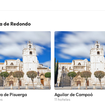
de Fuentes Carrionas y Fuente Cobre-Montaña Palentina Iglesia de San
muda: 7,1 km Parque El Roblón de Estalaya: 15,7 km Mirador de
 Parque de aventuras "El robledal del oso": 21,6 km Ruta de
nde: 27,3 km Casona de Tudanca: 39,5 km Monasterio de Santa
ía de Redondo
glesia rupestre de los Santos Justo y Pastor: 46,6 km
 Miguel: 46,7 km Monasterio de Santa Clara: 46,7 km Torre del
 embalse de Aguilar: 47 km Pico Curavacas: 47,7 km
 de visitantes de Sotama: 48,1 km
a de Pisuerga
Aguilar de Campoó
es
11 hoteles