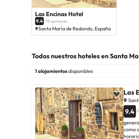
Las Encinas Hotel
9.4
79 opiniones
Santa María de Redondo, España
Todos nuestros hoteles en Santa M
1 alojamientos
disponibles
Las E
Sant
9.4
7
genera
como co
horario