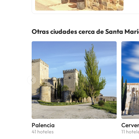
natural 
Salvador de Canta
Piedrasluengas: 16,5 km
la Tejeda de Tosa
Otras ciudades cerca de Santa Mar
María la Real: 45,3 km I
Colegiata de San
Infantado: 46,8 km Playa del
Centro
Palencia
Cerver
41 hoteles
11 hotel