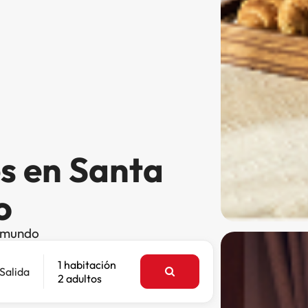
es en Santa
o
l mundo
1 habitación
Salida
2 adultos