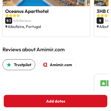
Oceanus Aparthotel
3HB Cl
9.1
9
476 Reviews
840
Albufeira, Portugal
Albufe
Reviews about Amimir.com
Trustpilot
Amimir.com
Good c
Add dates
Good 
trust