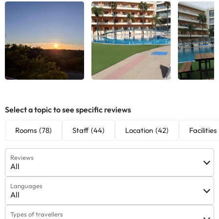
See all
See all
See
Select a topic to see specific reviews
Rooms
(78)
Staff
(44)
Location
(42)
Facilities
Reviews
All
Languages
All
Types of travellers