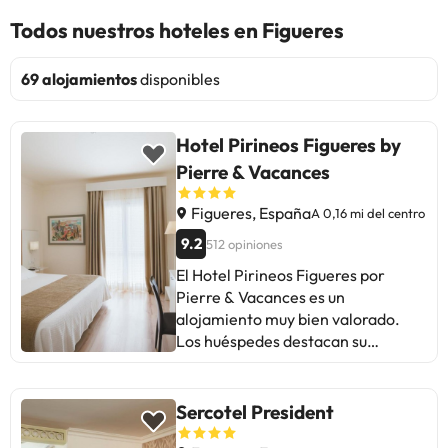
Todos nuestros hoteles en Figueres
69 alojamientos
disponibles
Hotel Pirineos Figueres by
Pierre & Vacances
Figueres, España
A 0,16 mi del centro
9.2
512 opiniones
El Hotel Pirineos Figueres por
Pierre & Vacances es un
alojamiento muy bien valorado.
Los huéspedes destacan su
ubicación céntrica, habitaciones
cómodas y limpias, y un desayuno
delicioso con muchas opciones. El
Sercotel President
personal es atento y amable.