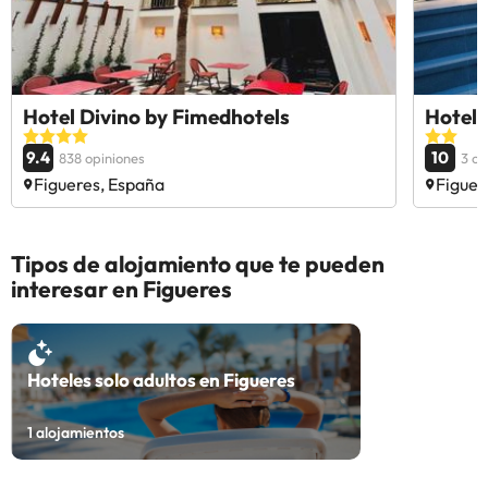
Hotel Divino by Fimedhotels
Hotel 
9.4
10
838 opiniones
3 op
Figueres, España
Figuer
Tipos de alojamiento que te pueden
interesar en Figueres
Hoteles solo adultos en Figueres
1
alojamientos