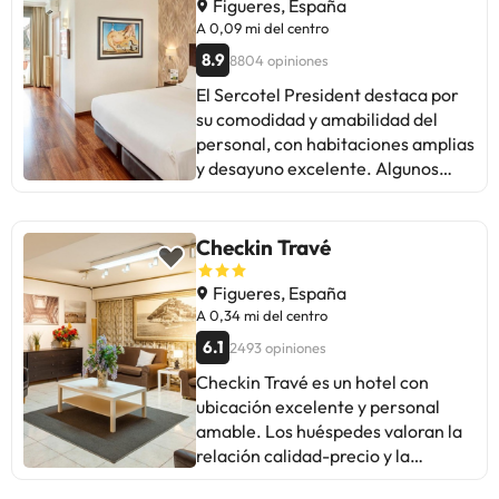
Algunos huéspedes mencionan que
Figueres, España
el restaurante y el parking pueden
A 0,09 mi del centro
ser un poco caros. En general, es
8.9
8804 opiniones
una excelente opción para quienes
El Sercotel President destaca por
buscan un hotel acogedor y bien
su comodidad y amabilidad del
situado en Figueres.
personal, con habitaciones amplias
y desayuno excelente. Algunos
huéspedes mencionan esperas en
recepción y áreas de mejora en
mantenimiento, Wi-Fi y ruidos.
Checkin Travé
Aunque hay críticas puntuales, la
mayoría valora positivamente su
Figueres, España
estancia, recomendando el hotel
A 0,34 mi del centro
para viajeros que buscan
6.1
2493 opiniones
comodidad y buena ubicación.
Checkin Travé es un hotel con
Ideal para disfrutar de Figueres y
ubicación excelente y personal
sus alrededores.
amable. Los huéspedes valoran la
relación calidad-precio y la
comodidad de las habitaciones.