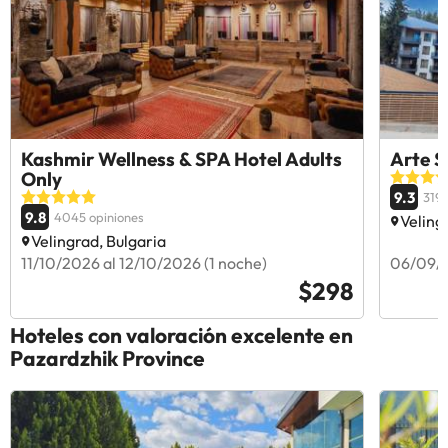
Kashmir Wellness & SPA Hotel Adults
Arte S
Only
9.3
3192
9.8
4045 opiniones
Veling
Velingrad, Bulgaria
11/10/2026 al 12/10/2026 (1 noche)
06/09/2
$298
Hoteles con valoración excelente en
Pazardzhik Province