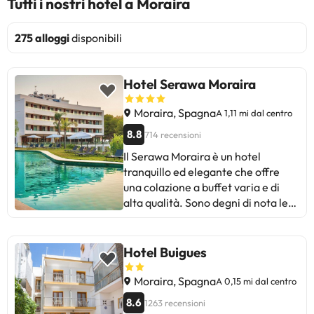
Tutti i nostri hotel a Moraira
275 alloggi
disponibili
Hotel Serawa Moraira
Moraira, Spagna
A 1,11 mi dal centro
8.8
714 recensioni
Il Serawa Moraira è un hotel
tranquillo ed elegante che offre
una colazione a buffet varia e di
alta qualità. Sono degni di nota le
strutture eccellenti, il personale
cordiale e la piscina. Alcune
recensioni segnalano problemi di
Hotel Buigues
cattivo odore nelle camere e ritardi
nel servizio della colazione.
Moraira, Spagna
A 0,15 mi dal centro
Nonostante ciò, è ideale per un
8.6
1263 recensioni
soggiorno rilassante, soprattutto