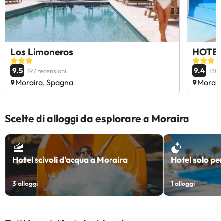
Los Limoneros
HOTE
9.5
9.4
197 recensioni
130 
Moraira, Spagna
Morair
Scelte di alloggi da esplorare a Moraira
Hotel scivoli d'acqua a Moraira
Hotel solo pe
3
alloggi
1
alloggi