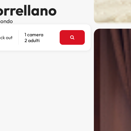
orrellano
 mondo
1 camera
ck out
2 adulti