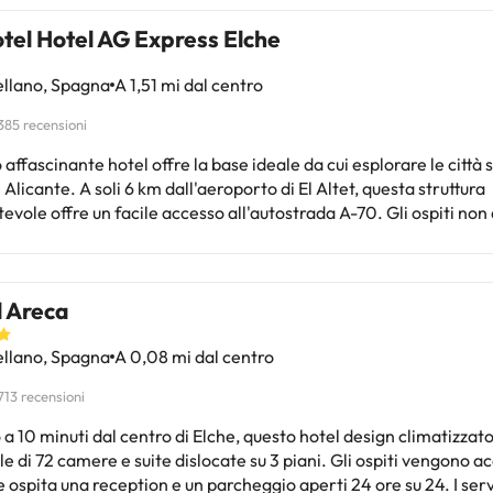
tel Hotel AG Express Elche
ellano, Spagna
A 1,51 mi dal centro
385 recensioni
affascinante hotel offre la base ideale da cui esplorare le città 
 Alicante. A soli 6 km dall'aeroporto di El Altet, questa struttura
evole offre un facile accesso all'autostrada A-70. Gli ospiti no
 la famosa replica della Signora di Elche, una delle icone più fa
 o le bellissime spiagge di Alicante. La struttura offre una selez
 luminose e spaziose con un design moderno che unisce estetic
l Areca
nzionalità. Tutte dispongono di attrezzature moderne come aria
ionata individuale e bagno privato e completamente attrezzato. 
ellano, Spagna
A 0,08 mi dal centro
tori d'affari apprezzeranno la sala riunioni in grado di ospitare 
e, nonché l'angolo internet, ideale per chi desidera rimanere c
713 recensioni
 a 10 minuti dal centro di Elche, questo hotel design climatizzat
le di 72 camere e suite dislocate su 3 piani. Gli ospiti vengono ac
e ospita una reception e un parcheggio aperti 24 ore su 24. I serv