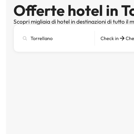
Offerte hotel in T
Scopri migliaia di hotel in destinazioni di tutto il
Cerca
Check in
Che
città,
hotel
o
destinazione