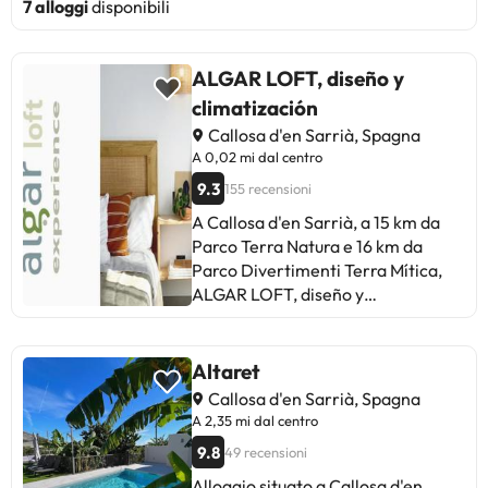
7 alloggi
disponibili
ALGAR LOFT, diseño y
climatización
Callosa d'en Sarrià, Spagna
A 0,02 mi dal centro
9.3
155 recensioni
A Callosa d'en Sarrià, a 15 km da
Parco Terra Natura e 16 km da
Parco Divertimenti Terra Mítica,
ALGAR LOFT, diseño y
climatización offre un alloggio con
servizi quali WiFi gratuito e TV a
schermo piatto. Avrete a
Altaret
disposizione un balcone e una
Callosa d'en Sarrià, Spagna
terrazza. Questo appartamento
A 2,35 mi dal centro
con aria condizionata comprende 1
9.8
49 recensioni
camera da letto, un soggiorno, una
cucina con utensili, frigorifero e
Alloggio situato a Callosa d'en