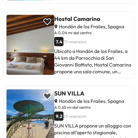
Hostal Camarina
Hondón de los Frailes, Spagna
A 0,04 mi dal centro
7.4
75 recensioni
Ubicato a Hondón de los Frailes, a
44 km da Parrocchia di San
Giovanni Battista, Hostal Camarina
propone una sala comune, un
parcheggio privato gratuito, un
ristorante e un bar. Tra i servizi di
questa struttura c’è una cucina in
SUN VILLA
comune e un banco escursioni,
Hondón de los Frailes, Spagna
oltre al WiFi gratuito in tutta la
A 0,65 mi dal centro
struttura. L'alloggio è interamente
9.2
23 recensioni
non fumatori ed è posizionato a 44
km da Golf Club Las Colinas.
SUN VILLA propone un alloggio con
Presso questo affittacamere, tutte
piscina all’aperto stagionale,