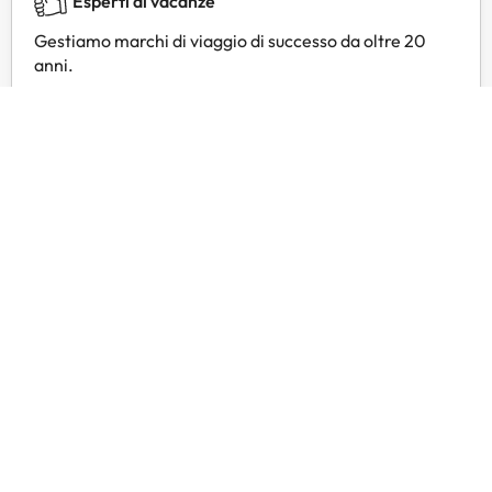
Esperti di vacanze
Gestiamo marchi di viaggio di successo da oltre 20
anni.
Servizio clienti 24 ore su 24
Contattateci in qualsiasi momento, per qualsiasi
necessità.
Prezzi esclusivi
Trovate offerte esclusive per i vostri hotel preferiti
con Amimir Selection.
Recensioni dei clienti