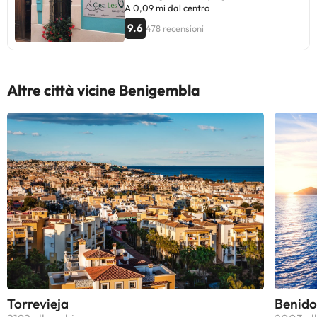
A 0,09 mi dal centro
9.6
478 recensioni
Altre città vicine Benigembla
Torrevieja
Benid