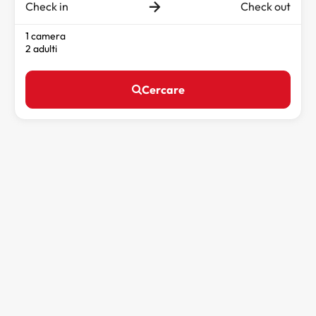
Check in
Check out
1 camera
2 adulti
Cercare