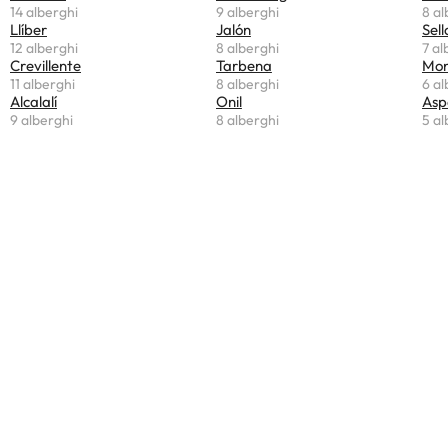
14 alberghi
9 alberghi
8 al
Llíber
Jalón
Sell
12 alberghi
8 alberghi
7 al
Crevillente
Tarbena
Mon
11 alberghi
8 alberghi
6 al
Alcalalí
Onil
Asp
9 alberghi
8 alberghi
5 al
Vantaggi della prenotazione con
Amimir.com!
Esperti di vacanze
Gestiamo marchi di viaggio di successo da oltre 20
anni.