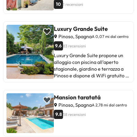
10
1 recensioni
Luxury Grande Suite
Pinoso, Spagna
A 0,07 mi dal centro
9.6
83 recensioni
Luxury Grande Suite propone un
alloggio con piscina all’aperto
stagionale, giardino e terrazza a
Pinoso e dispone di WiFi gratuito e
vista sulla piscina. Questo bed and
breakfast prevede un bar. Questo
bed and breakfast con aria
Mansion taratatá
condizionata comprende 1 camera
Pinoso, Spagna
A 2,78 mi dal centro
da letto, 1 bagno con set di cortesia
9.8
58 recensioni
e asciugacapelli, e un’area salotto.
Presso questo bed and breakfast
troverete asciugamani e lenzuola
tra i servizi disponibili. Presso