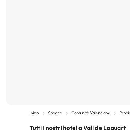
Inizio
Spagna
Comunità Valenciana
Provi
Tutti i nostri hotel a Vall de Laguart