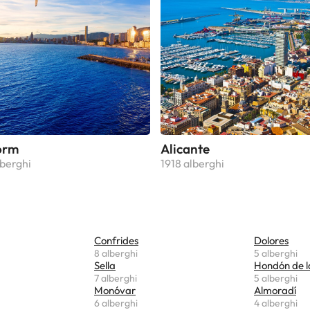
orm
Alicante
berghi
1918 alberghi
Confrides
Dolores
8 alberghi
5 alberghi
Sella
Hondón de l
7 alberghi
5 alberghi
Monóvar
Almoradí
6 alberghi
4 alberghi