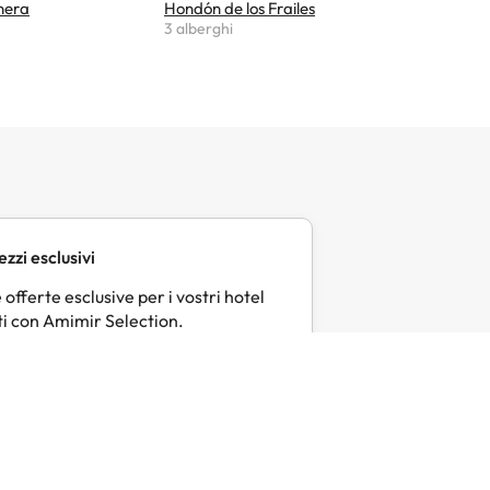
inera
Hondón de los Frailes
Quatreto
3 alberghi
2 alberghi
ezzi esclusivi
 offerte esclusive per i vostri hotel
ti con Amimir Selection.