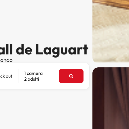
all de Laguart
 mondo
1 camera
ck out
2 adulti