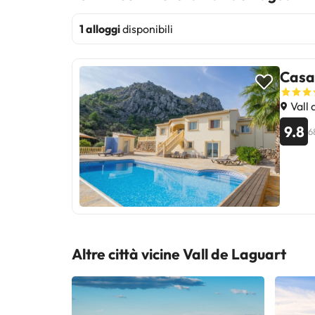
1 alloggi
disponibili
Casa
Vall 
9.8
6
Altre città vicine Vall de Laguart