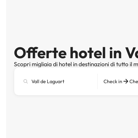
Offerte hotel in V
Scopri migliaia di hotel in destinazioni di tutto il
Cerca
Check in
Che
città,
hotel
o
destinazione