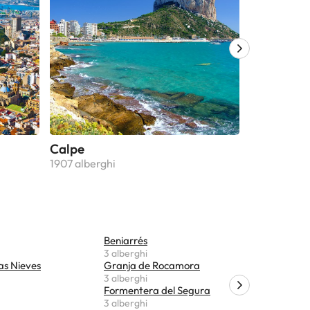
Calpe
Jávea
1907 alberghi
1089 alberg
Beniarrés
Parcent
3 alberghi
3 alberghi
as Nieves
Granja de Rocamora
Margarid
3 alberghi
2 alberghi
Formentera del Segura
Sagra
3 alberghi
2 alberghi