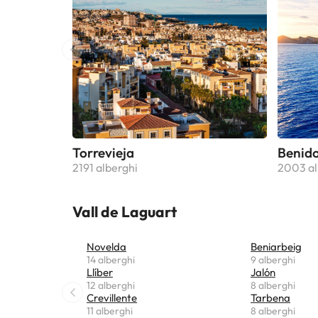
Torrevieja
Benid
2191 alberghi
2003 al
Vall de Laguart
Novelda
Beniarbeig
14 alberghi
9 alberghi
Llíber
Jalón
12 alberghi
8 alberghi
Crevillente
Tarbena
11 alberghi
8 alberghi