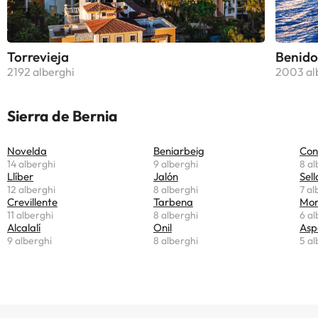
Torrevieja
Benid
2192 alberghi
2003 al
Sierra de Bernia
Novelda
Beniarbeig
Con
14 alberghi
9 alberghi
8 al
Llíber
Jalón
Sell
12 alberghi
8 alberghi
7 al
Crevillente
Tarbena
Mon
11 alberghi
8 alberghi
6 al
Alcalalí
Onil
Asp
9 alberghi
8 alberghi
5 al