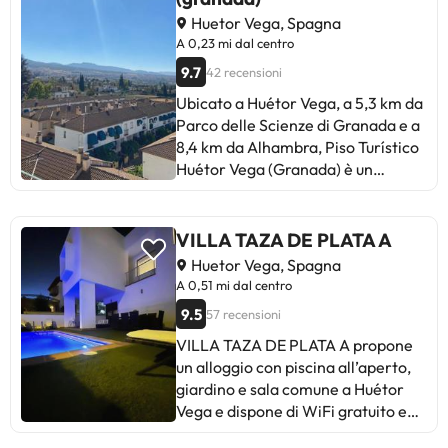
Huetor Vega, Spagna
A 0,23 mi dal centro
9.7
42 recensioni
Ubicato a Huétor Vega, a 5,3 km da
Parco delle Scienze di Granada e a
8,4 km da Alhambra, Piso Turístico
Huétor Vega (Granada) è un
alloggio che offre il WiFi gratuito,
una terrazza e l’aria condizionata.
Questo appartamento propone un
VILLA TAZA DE PLATA A
alloggio con balcone. Questo
Huetor Vega, Spagna
appartamento offre 3 camere da
A 0,51 mi dal centro
letto, un soggiorno con TV a
9.5
57 recensioni
schermo piatto, una cucina con
utensili e 2 bagni con bidet e vasca
VILLA TAZA DE PLATA A propone
da bagno. Museo San Juan de Dios
un alloggio con piscina all’aperto,
è a 9,4 km da questo
giardino e sala comune a Huétor
appartamento, mentre Quartiere
Vega e dispone di WiFi gratuito e
Albayzín si trova a 9,4 km dalla
vista sulla città. Situata a 5,2 km da