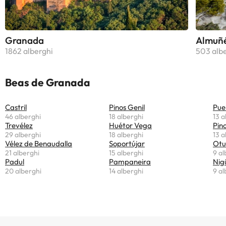
Granada
Almuñ
1862 alberghi
503 alb
Beas de Granada
Castril
Pinos Genil
Pue
46 alberghi
18 alberghi
13 a
Trevélez
Huétor Vega
Pino
29 alberghi
18 alberghi
13 a
Vélez de Benaudalla
Soportújar
Otu
21 alberghi
15 alberghi
9 al
Padul
Pampaneira
Nig
20 alberghi
14 alberghi
9 al