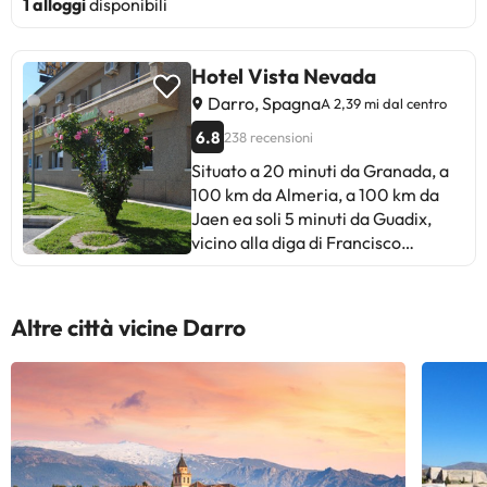
1 alloggi
disponibili
Hotel Vista Nevada
Darro, Spagna
A 2,39 mi dal centro
6.8
238 recensioni
Situato a 20 minuti da Granada, a
100 km da Almeria, a 100 km da
Jaen ea soli 5 minuti da Guadix,
vicino alla diga di Francisco
Abellan, un luogo magico per sport
acquatici, ci troviamo di fronte uno
dei migliori hotel collegati in
Altre città vicine Darro
Spagna. Abbiamo 12 camere di cui:
2 doppie. 2 triple. 8 doppie. Tutte
dotate di bagno completo, TV,
riscaldamento centralizzato, doppi
vetri, telefono, parcheggio privato
e sicuro, con ampie vedute sulla
Sierra Nevada. Nel nostro