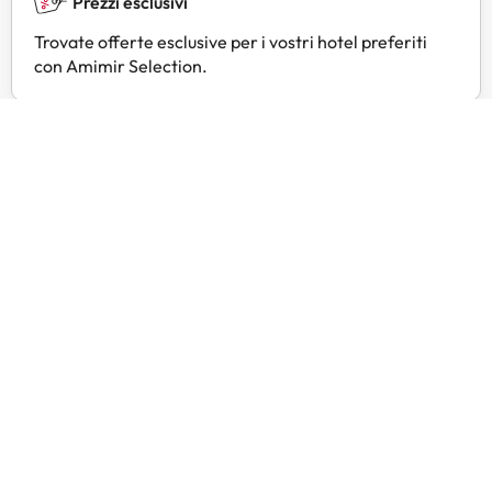
Prezzi esclusivi
Trovate offerte esclusive per i vostri hotel preferiti
con Amimir Selection.
Recensioni dei clienti
Trustpilot
Amimir.com
ho trv
affidab
ho tro