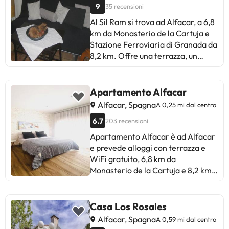
9
35 recensioni
Al Sil Ram si trova ad Alfacar, a 6,8
km da Monasterio de la Cartuja e
Stazione Ferroviaria di Granada da
8,2 km. Offre una terrazza, un
barbecue e il WiFi gratuito. Questo
appartamento offre un patio, la
vista sul giardino, un’area salotto,
Apartamento Alfacar
una TV, un angolo cottura con
Alfacar, Spagna
A 0,25 mi dal centro
frigorifero, e un bagno privato con
6.7
203 recensioni
doccia. Cattedrale di Granada è a
8,7 km da Al Sil Ram, mentre
Apartamento Alfacar è ad Alfacar
Basilica de San Juan de Dios si
e prevede alloggi con terrazza e
trova a 9 km dalla struttura.
WiFi gratuito, 6,8 km da
Aeropuerto Federico García Lorca
Monasterio de la Cartuja e 8,2 km
Granada-Jaén si trova a 22 km di
da Stazione Ferroviaria di
distanza.Siete pregati di
Granada. Alcune unità presentano
comunicare in anticipo a l'orario in
anche una cucina con frigorifero e
Casa Los Rosales
cui prevedete di arrivare. Potrete
microonde. Cattedrale di Granada
Alfacar, Spagna
A 0,59 mi dal centro
inserire questa informazione nella
è a 8,6 km da questo