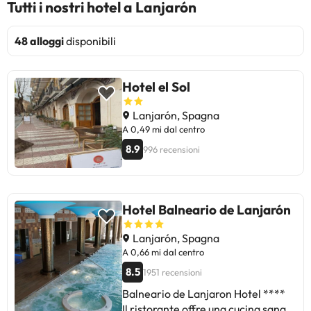
Tutti i nostri hotel a Lanjarón
48 alloggi
disponibili
Hotel el Sol
Lanjarón, Spagna
A 0,49 mi dal centro
8.9
996 recensioni
Hotel Balneario de Lanjarón
Lanjarón, Spagna
A 0,66 mi dal centro
8.5
1951 recensioni
Balneario de Lanjaron Hotel ****
Il ristorante offre una cucina sana,