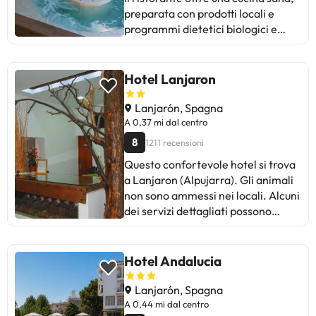
preparata con prodotti locali e
programmi dietetici biologici e
proponendo ricette locali. Il sapore
dell'Alpujarra, tradizionale e
salutare. Alcuni dei servizi elencati
Hotel Lanjaron
potrebbero essere extra da pagare
in hotel. Puoi controllare le loro
Lanjarón, Spagna
tariffe una volta lì. Queste
A 0,37 mi dal centro
informazioni sono soggette a
8
1211 recensioni
modifiche da parte dell'alloggio.
Questo confortevole hotel si trova
a Lanjaron (Alpujarra). Gli animali
non sono ammessi nei locali. Alcuni
dei servizi dettagliati possono
essere pagati. Puoi controllare le
loro tariffe direttamente presso lo
stabilimento. La struttura ricettiva
Hotel Andalucia
può modificare il modo in cui offre il
proprio servizio di ristorazione in
Lanjarón, Spagna
base alle esigenze. Queste
A 0,44 mi dal centro