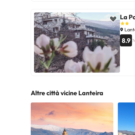
La P
Lant
8.9
7
Altre città vicine Lanteira