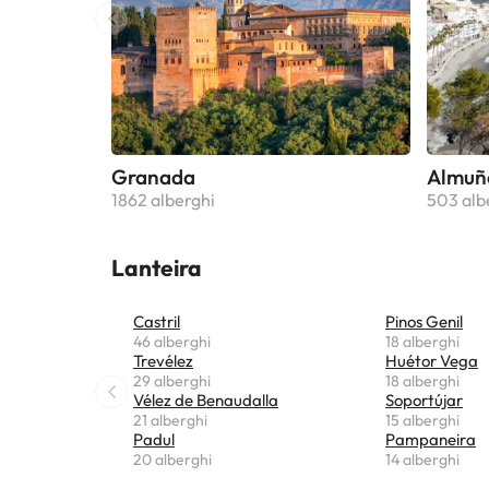
Granada
Almuñ
1862 alberghi
503 alb
Lanteira
Castril
Pinos Genil
46 alberghi
18 alberghi
Trevélez
Huétor Vega
29 alberghi
18 alberghi
Vélez de Benaudalla
Soportújar
21 alberghi
15 alberghi
Padul
Pampaneira
20 alberghi
14 alberghi