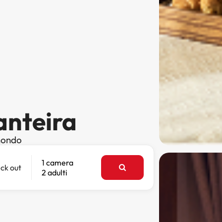
anteira
 mondo
1 camera
ck out
2 adulti