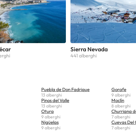
écar
Sierra Nevada
erghi
441 alberghi
Puebla de Don Fadrique
Gorafe
13 alberghi
9 alberghi
Pinos del Valle
Moclín
13 alberghi
8 alberghi
Otura
Churriana d
9 alberghi
7 alberghi
Nigüelas
Cuevas Del
9 alberghi
7 alberghi