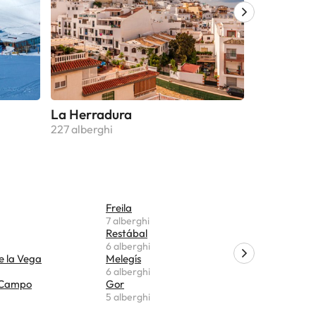
La Herradura
Motril
227 alberghi
148 alberghi
Freila
Yegen
7 alberghi
5 alberghi
Restábal
Castilléjar
6 alberghi
5 alberghi
e la Vega
Melegís
Cónchar
6 alberghi
5 alberghi
 Campo
Gor
Moraleda
5 alberghi
5 alberghi