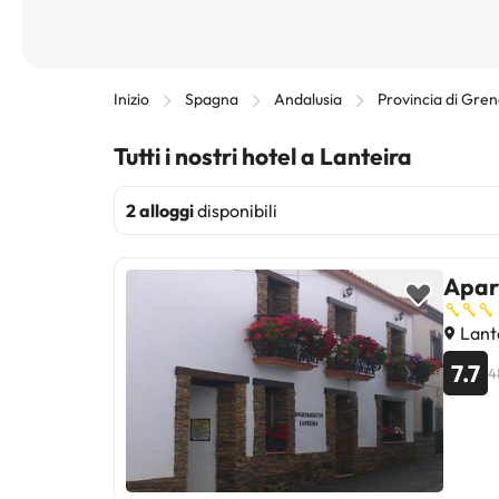
Inizio
Spagna
Andalusia
Provincia di Gre
Tutti i nostri hotel a Lanteira
2 alloggi
disponibili
Apar
Lant
7.7
4