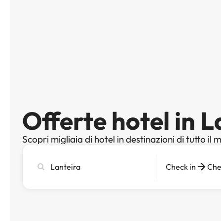
Offerte hotel in L
Scopri migliaia di hotel in destinazioni di tutto il
Cerca
Check in
Che
città,
hotel
o
destinazione