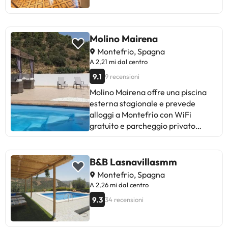
Molino Mairena
Montefrio, Spagna
A 2,21 mi dal centro
9.1
9 recensioni
Molino Mairena offre una piscina
esterna stagionale e prevede
alloggi a Montefrío con WiFi
gratuito e parcheggio privato
gratuito. Questa casa vacanze
offre una terrazza, la vista sulla
montagna, un’area salotto, una TV
B&B Lasnavillasmm
a schermo piatto, una cucina con
Montefrio, Spagna
frigorifero e un bagno privato con
A 2,26 mi dal centro
doccia e asciugacapelli. A
9.3
34 recensioni
disposizione anche un forno, un
forno a microonde e un piano
cottura, oltre a una macchina da