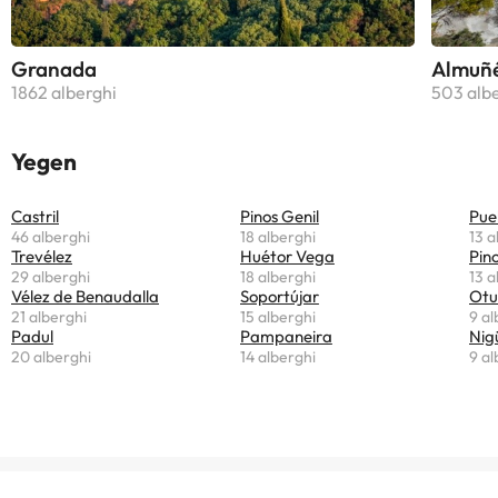
Granada
Almuñ
1862 alberghi
503 alb
Yegen
Castril
Pinos Genil
Pue
46 alberghi
18 alberghi
13 a
Trevélez
Huétor Vega
Pino
29 alberghi
18 alberghi
13 a
Vélez de Benaudalla
Soportújar
Otu
21 alberghi
15 alberghi
9 al
Padul
Pampaneira
Nig
20 alberghi
14 alberghi
9 al