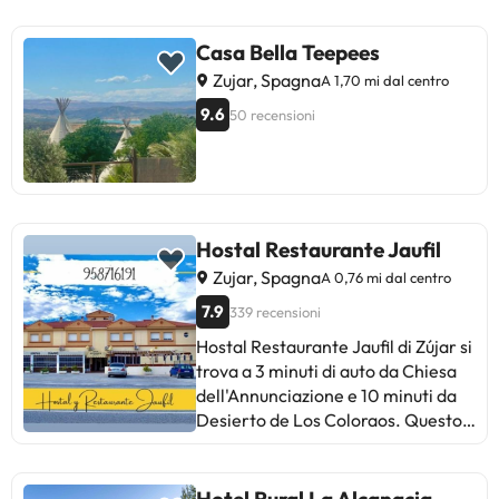
privato comprende una doccia. Tra
i servizi disponibili anche un
Casa Bella Teepees
microonde, un piano cottura e un
Zujar, Spagna
A 1,70 mi dal centro
tostapane, oltre a una macchina da
9.6
50 recensioni
caffè. Aeropuerto Federico García
Lorca Granada-Jaén si trova a 113
km dalla struttura.La struttura non
è disponibile per feste di addio al
nubilato/celibato o simili. Struttura
gestita da un host privato
Hostal Restaurante Jaufil
Zujar, Spagna
A 0,76 mi dal centro
7.9
339 recensioni
Hostal Restaurante Jaufil di Zújar si
trova a 3 minuti di auto da Chiesa
dell'Annunciazione e 10 minuti da
Desierto de Los Coloraos. Questo
hostal si trova a 39,3 km da Parque
Natural Sierras de Cazorla, Segura
y Las Villas e 7,8 km da Spiaggia De
Hotel Rural La Alcanacia