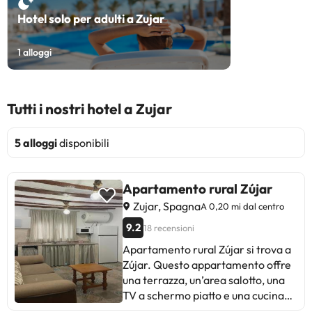
Hotel solo per adulti a Zujar
1
alloggi
Tutti i nostri hotel a Zujar
5 alloggi
disponibili
Apartamento rural Zújar
Zujar, Spagna
A 0,20 mi dal centro
9.2
18 recensioni
Apartamento rural Zújar si trova a
Zújar. Questo appartamento offre
una terrazza, un’area salotto, una
TV a schermo piatto e una cucina
con frigorifero e forno. Il bagno