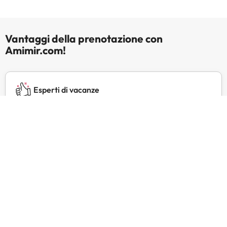
Vantaggi della prenotazione con
Amimir.com!
Esperti di vacanze
Gestiamo marchi di viaggio di successo da oltre 20
anni.
Servizio clienti 24 ore su 24
Contattateci in qualsiasi momento, per qualsiasi
necessità.
Prezzi esclusivi