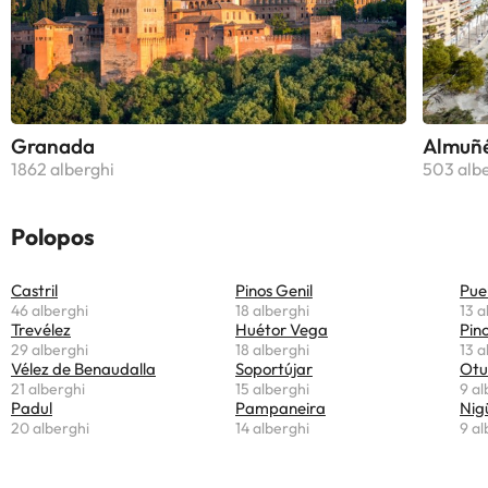
nubilato/celibato o simili.
Granada
Almuñ
1862 alberghi
503 alb
Polopos
Castril
Pinos Genil
Pue
46 alberghi
18 alberghi
13 a
Trevélez
Huétor Vega
Pino
29 alberghi
18 alberghi
13 a
Vélez de Benaudalla
Soportújar
Otu
21 alberghi
15 alberghi
9 al
Padul
Pampaneira
Nig
20 alberghi
14 alberghi
9 al