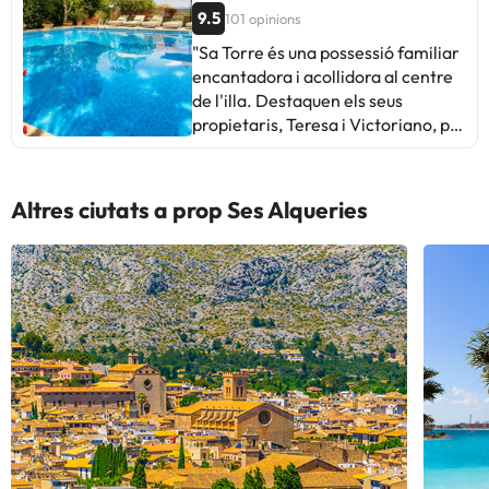
9.5
101 opinions
"Sa Torre és una possessió familiar
encantadora i acollidora al centre
de l'illa. Destaquen els seus
propietaris, Teresa i Victoriano, pel
seu tracte excepcional i càlid. Els
jardins, les dues piscines i el
restaurant són meravellosos.
Altres ciutats a prop Ses Alqueries
Alguns hostes mencionen sorolls
matinals i la ubicació remota. En
general, és un lloc ideal per a la
tranquil·litat i l'hospitalitat familiar.
Perfecte per als qui busquen pau i
encant històric en un entorn rural."