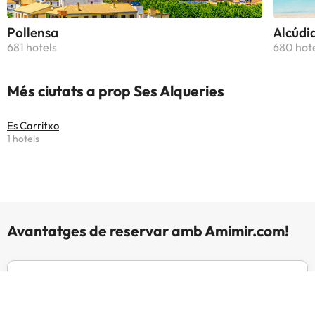
Pollensa
Alcúdi
681 hotels
680 hot
Més ciutats a prop Ses Alqueries
Es Carritxo
1 hotels
Avantatges de reservar amb Amimir.com!
Experts en viatges i hotels
Des del 2002 presents amb altres webs d'èxit com