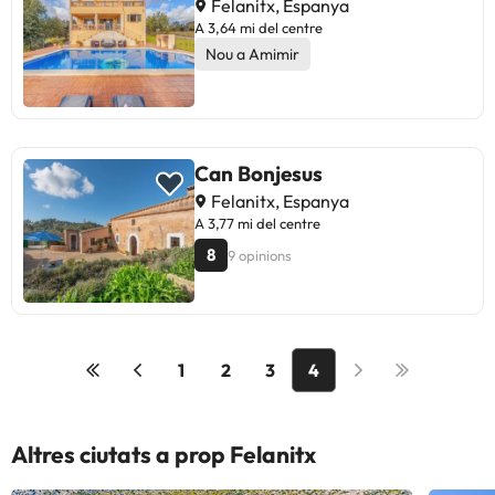
Felanitx, Espanya
A 3,64 mi del centre
Nou a Amimir
Can Bonjesus
Felanitx, Espanya
A 3,77 mi del centre
8
9 opinions
1
2
3
4
Altres ciutats a prop Felanitx