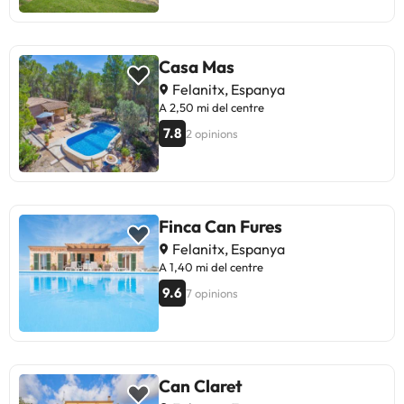
Casa Mas
Felanitx, Espanya
A 2,50 mi del centre
7.8
2 opinions
Finca Can Fures
Felanitx, Espanya
A 1,40 mi del centre
9.6
7 opinions
Can Claret