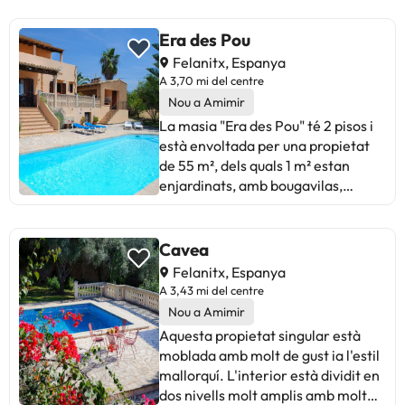
Era des Pou
Felanitx, Espanya
A 3,70 mi del centre
Nou a Amimir
La masia "Era des Pou" té 2 pisos i
està envoltada per una propietat
de 55 m², dels quals 1 m² estan
enjardinats, amb bougavilas,
palmeres, hibiscs i oleandres. Unes
grans portes de fusta porten de la
terrassa parcialment coberta, amb
Cavea
barbacoa de construcció, al gran
Felanitx, Espanya
saló-menjador amb televisió per
A 3,43 mi del centre
satèl·lit, DVD i caixa forta, que està
Nou a Amimir
moblat per a 8 persones. La cuina
Aquesta propietat singular està
està equipada amb totes les
moblada amb molt de gust ia l'estil
prestacions: vitroceràmica,
mallorquí. L'interior està dividit en
nevera/congelador, bullidor
dos nivells molt amplis amb molt
d'aigua, cafetera, torradora, forn,