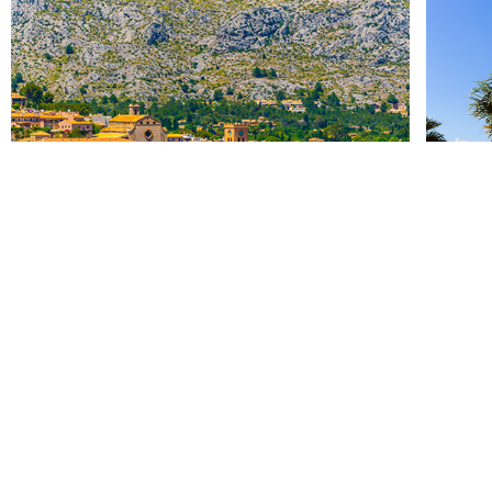
Pollensa
Alcúdi
681 hotels
680 hot
Més ciutats a prop Felanitx
Es Carritxo
1 hotels