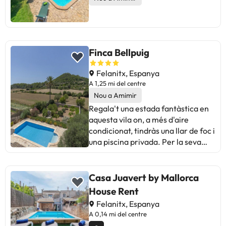
gandules on prendre el sol. La casa
també ofereix una barbacoa d
´obra i un jardí ampli amb gespa.
Finca Bellpuig
Felanitx, Espanya
A 1,25 mi del centre
Nou a Amimir
Regala't una estada fantàstica en
aquesta vila on, a més d'aire
condicionat, tindràs una llar de foc i
una piscina privada. Per la seva
banda, la cuina compta amb
frigorífic gran, forn i microones.
Podràs mantenir-te al dia de les
Casa Juavert by Mallorca
teves coses i el món gràcies a la
House Rent
connexió a internet wifi gratuït, així
Felanitx, Espanya
com accedir a multitud de canals
A 0,14 mi del centre
per satèl·lit. Tindràs un escriptori i