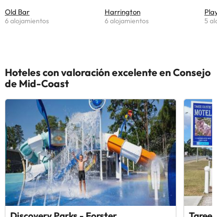
Old Bar
Harrington
Pla
6 alojamientos
6 alojamientos
5 al
Hoteles con valoración excelente en Consejo
de Mid-Coast
Discovery Parks - Forster
Taree 