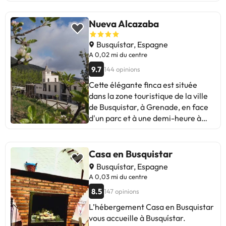
Nueva Alcazaba
Busquístar, Espagne
A 0,02 mi du centre
9.7
144 opinions
Cette élégante finca est située
dans la zone touristique de la ville
de Busquistar, à Grenade, en face
d'un parc et à une demi-heure à
pied du centre. Dans les environs,
vous trouverez un grand nombre de
boutiques, d'entreprises, de cafés,
Casa en Busquistar
de bars, de restaurants et une vie
Busquístar, Espagne
nocturne animée. Cette ferme,
A 0,03 mi du centre
rénovée en 2004, compte 51
8.5
147 opinions
appartements et studios répartis
sur quatre étages. Il comprend un
L’hébergement Casa en Busquistar
hall d'accueil avec ascenseur et une
vous accueille à Busquístar.