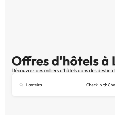
Offres d'hôtels à
Découvrez des milliers d’hôtels dans des destina
Recherchez
Check in
Che
une
ville,
un
hôtel
ou
une