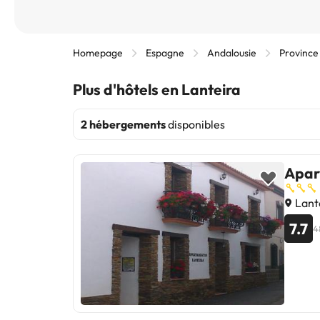
Homepage
Espagne
Andalousie
Province
Plus d'hôtels en Lanteira
2 hébergements
disponibles
Apar
Lant
7.7
4