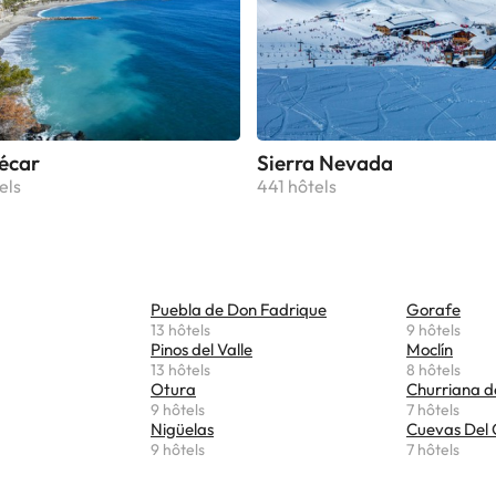
écar
Sierra Nevada
els
441 hôtels
Puebla de Don Fadrique
Gorafe
13 hôtels
9 hôtels
Pinos del Valle
Moclín
13 hôtels
8 hôtels
Otura
Churriana d
9 hôtels
7 hôtels
Nigüelas
Cuevas Del
9 hôtels
7 hôtels