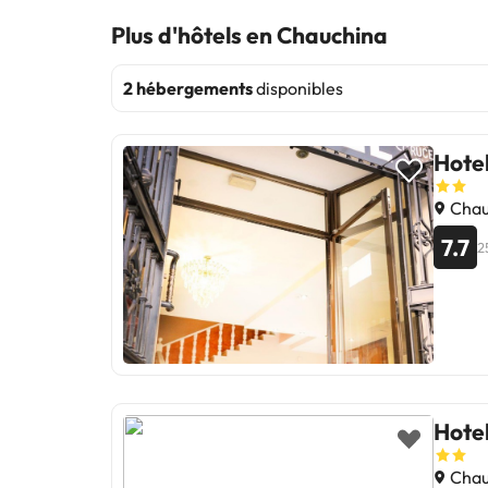
Plus d'hôtels en Chauchina
2 hébergements
disponibles
Hotel
Chau
7.7
2
Hote
Chau