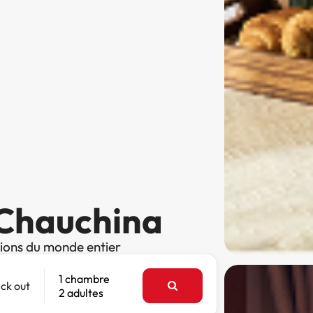
 Chauchina
tions du monde entier
1 chambre
ck out
2 adultes