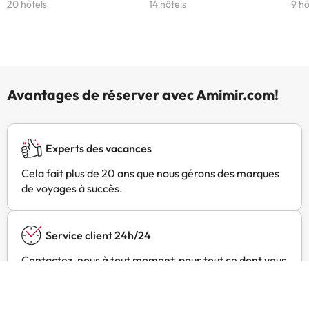
coordonnées figurent sur votre
20 hôtels
14 hôtels
9 hô
confirmation de réservation. Les
enterrements de vie de célibataire
et autres fêtes de ce type sont
interdits dans cet établissement.
Hébergement géré par un
Avantages de réserver avec Amimir.com!
particulier
Experts des vacances
Cela fait plus de 20 ans que nous gérons des marques
de voyages à succès.
Service client 24h/24
Contactez-nous à tout moment, pour tout ce dont vous
avez besoin.