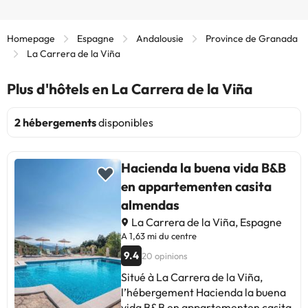
Homepage
Espagne
Andalousie
Province de Granada
La Carrera de la Viña
Plus d'hôtels en La Carrera de la Viña
2 hébergements
disponibles
Hacienda la buena vida B&B
en appartementen casita
almendas
La Carrera de la Viña, Espagne
A 1,63 mi du centre
9.4
20 opinions
Situé à La Carrera de la Viña,
l’hébergement Hacienda la buena
vida B&B en appartementen casita