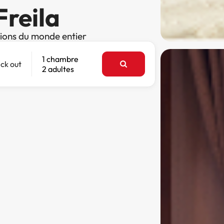
Freila
tions du monde entier
1 chambre
ck out
2 adultes