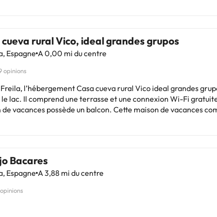
cueva rural Vico, ideal grandes grupos
a, Espagne
A 0,00 mi du centre
9 opinions
 Freila, l’hébergement Casa cueva rural Vico ideal grandes grup
 le lac. Il comprend une terrasse et une connexion Wi-Fi gratuit
cances possède un balcon. Cette maison de vacances compte 10
s, une cuisine avec un réfrigérateur et un lave-vaisselle, une té
lat, un coin salon, ainsi que 4 salles de bains possédant une dou
et du linge de lit sont à votre disposition. L’établissement se situe à 111
l’aéroport le plus proche (Aéroport de Grenade-Federico García
jo Bacares
e un service de navette aéroport payant.Les enterrements de v
a, Espagne
A 3,88 mi du centre
aire et autres fêtes de ce type sont interdits dans cet établisse
ement géré par un particulier
 opinions