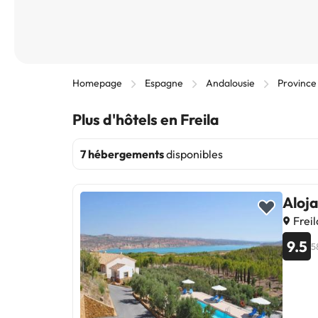
Homepage
Espagne
Andalousie
Province
Plus d'hôtels en Freila
7 hébergements
disponibles
Aloj
Freil
9.5
5