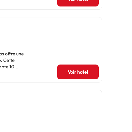
os offre une
e. Cette
Voir hotel
lévision à
che. Des
 Lorca) et
ie de
ment.