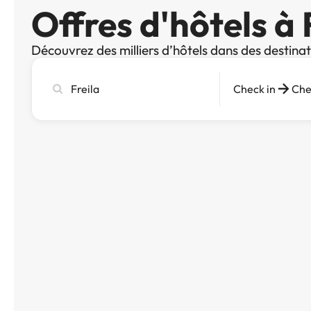
Offres d'hôtels à 
Découvrez des milliers d’hôtels dans des destina
Recherchez
Check in
Che
une
ville,
un
hôtel
ou
une
destination