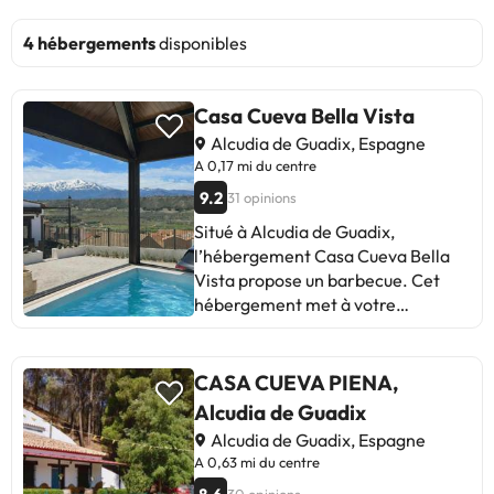
4 hébergements
disponibles
Casa Cueva Bella Vista
Alcudia de Guadix, Espagne
A 0,17 mi du centre
9.2
31 opinions
Situé à Alcudia de Guadix,
l’hébergement Casa Cueva Bella
Vista propose un barbecue. Cet
hébergement met à votre
disposition une terrasse, un parking
privé gratuit et une connexion Wi-
Fi gratuite. Cette maison de
CASA CUEVA PIENA,
vacances compte 3 chambres, une
Alcudia de Guadix
cuisine avec un réfrigérateur et un
Alcudia de Guadix, Espagne
lave-vaisselle, une télévision à
A 0,63 mi du centre
écran plat, un coin salon, ainsi que 1