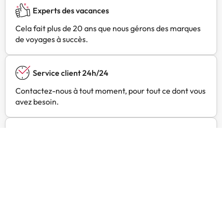
possibilité de demander
Experts des vacances
gratuitement des berceaux ou des
lits pour tout-petits.
Cela fait plus de 20 ans que nous gérons des marques
de voyages à succès.
Service client 24h/24
Contactez-nous à tout moment, pour tout ce dont vous
avez besoin.
Prix exclusifs
Trouvez des offres exclusives pour vos hôtels préférés
avec Amimir Selection.
Avis des clients